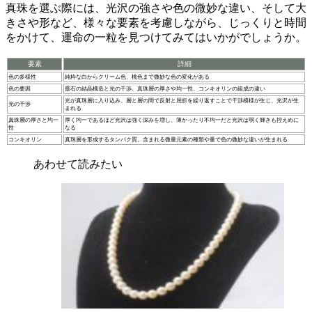
真珠を選ぶ際には、光沢の強さや色の微妙な違い、そして大
きさや形など、様々な要素を考慮しながら、じっくりと時間
をかけて、運命の一粒を見つけてみてはいかがでしょうか。
要素
詳細
色の多様性
純粋な白からクリーム色、桃色まで微妙な色の変化がある
色の要因
霰石の結晶構造と光の干渉、真珠層の厚さや均一性、コンキオリンの組成の違い
光が真珠層に入り込み、層と層の間で反射と屈折を繰り返すことで干渉模様が生じ、光沢が生
光の干渉
まれる
真珠層の厚さと均一
厚く均一であるほど光沢は強く深みを増し、薄かったり不均一だと光沢は弱く輝きも控えめに
性
なる
コンキオリン
真珠層を形成するタンパク質。含まれる微量元素の種類や量で色の微妙な違いが生まれる
あわせて読みたい