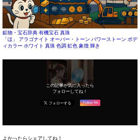
鉱物・宝石辞典
有機宝石
真珠
「ほ」
アラゴナイト
オーバー・トーン
パワーストーン
ボデ
ィカラー
ホワイト
真珠
色調
虹色
象徴
輝き
この記事が気に入ったら
フォローしてね！
Follow Me
よかったらシェアしてね！