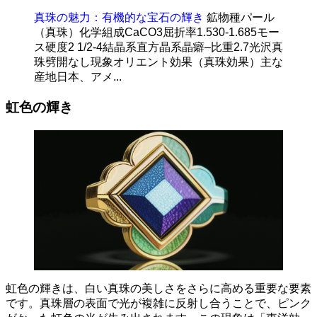
真珠の魅力：有機的な宝石の輝き
鉱物種パール
（真珠）化学組成CaCO3屈折率1.530-1.685モー
ス硬度2 1/2-4結晶系直方晶系晶癖–比重2.7光沢真
珠劈開なし現象オリエント効果（真珠効果）主な
産地日本、アメ...
虹色の輝き
虹色の輝きは、白い真珠の美しさをさらに高める重要な要素
です。
真珠層の表面で光が複雑に反射し合うことで、ピンク