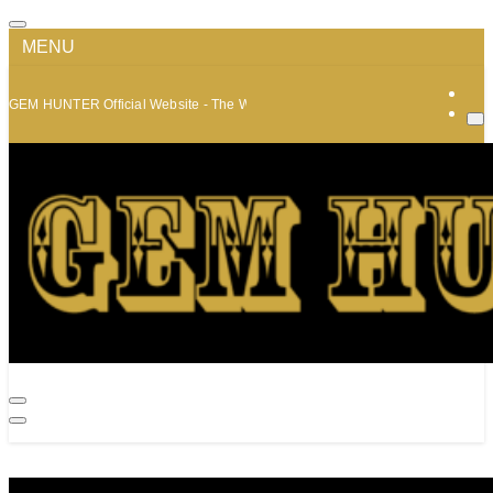
MENU
GEM HUNTER Official Website - The World of Minerals and Jewelry