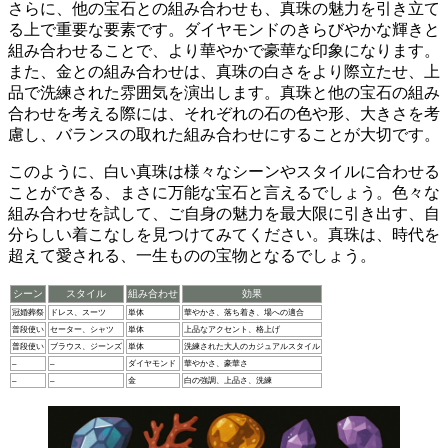
さらに、
他の宝石との組み合わせ
も、真珠の魅力を引き立て
る上で重要な要素です。ダイヤモンドのきらびやかな輝きと
組み合わせることで、より華やかで豪華な印象になります。
また、金との組み合わせは、真珠の白さをより際立たせ、上
品で洗練された雰囲気を演出します。真珠と他の宝石の組み
合わせを考える際には、それぞれの石の色や形、大きさを考
慮し、バランスの取れた組み合わせにすることが大切です。
このように、白い真珠は様々なシーンやスタイルに合わせる
ことができる、
まさに万能な宝石
と言えるでしょう。色々な
組み合わせを試して、ご自身の魅力を最大限に引き出す、自
分らしい着こなしを見つけてみてください。真珠は、時代を
超えて愛される、
一生ものの宝物
となるでしょう。
シーン
スタイル
組み合わせ
効果
冠婚葬祭
ドレス、スーツ
単体
華やかさ、落ち着き、場への適合
普段使い
セーター、シャツ
単体
上品なアクセント、格上げ
普段使い
ブラウス、ジーンズ
単体
洗練された大人のカジュアルスタイル
–
–
ダイヤモンド
華やかさ、豪華さ
–
–
金
白の強調、上品さ、洗練