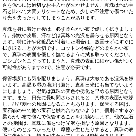
さを保つには適切なお手入れが欠かせません。
真珠は他の宝
石と比べて大変デリケートなため、少しの不注意で傷ついた
り光を失ったりしてしまうことがあります。
真珠を身に着けた後は、必ず柔らかい布で優しく拭きましょ
う。
指紋や皮脂、汗などは真珠の光沢を曇らせる原因となり
ます。特に汗や化粧品が付着した場合は、放置せずにすぐに
拭き取ることが大切です。コットンや絹などの柔らかい布
で、真珠の表面を優しく撫でるように拭き取ってください。
ゴシゴシとこすってしまうと、真珠の表面に細かい傷がつく
可能性がありますので、注意が必要です。
保管場所にも気を配りましょう。
真珠は大敵である湿気を嫌
います。高温多湿の場所は避け、直射日光にも当てないよう
にしましょう。湿気は真珠の変色や劣化を早める原因となり
ます。また、日光に長時間さらされると、真珠の表面が乾燥
し、ひび割れの原因になることもあります。保管する際は、
宝石箱の中で他の宝石と触れ合わないように、個別にするか
柔らかい布で包んで保管することをお勧めします。他の宝石
との接触は、真珠に傷をつけ光沢を損なう原因となります。
硬いものとぶつかったり、摩擦が生じたりすると、真珠の表
面に傷がつき、輝きが失われてしまう可能性があります。