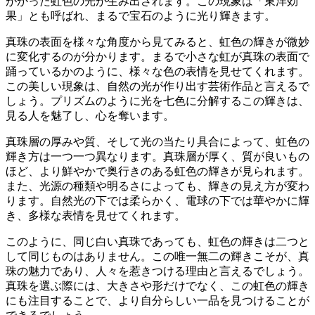
がかった虹色の光が生み出されます。
この現象は「東洋効
果」とも呼ばれ、まるで宝石のように光り輝きます。
真珠の表面を様々な角度から見てみると、虹色の輝きが微妙
に変化するのが分かります。まるで小さな虹が真珠の表面で
踊っているかのように、様々な色の表情を見せてくれます。
この美しい現象は、自然の光が作り出す芸術作品と言えるで
しょう。
プリズムのように光を七色に分解するこの輝きは、
見る人を魅了し、心を奪います。
真珠層の厚みや質、そして光の当たり具合によって、虹色の
輝き方は一つ一つ異なります。
真珠層が厚く、質が良いもの
ほど、より鮮やかで奥行きのある虹色の輝きが見られます。
また、光源の種類や明るさによっても、輝きの見え方が変わ
ります。自然光の下では柔らかく、電球の下では華やかに輝
き、多様な表情を見せてくれます。
このように、同じ白い真珠であっても、虹色の輝きは二つと
して同じものはありません。
この唯一無二の輝きこそが、真
珠の魅力であり、人々を惹きつける理由と言えるでしょう。
真珠を選ぶ際には、大きさや形だけでなく、この虹色の輝き
にも注目することで、より自分らしい一品を見つけることが