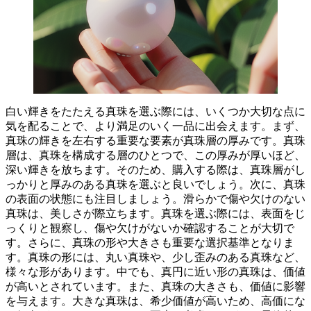
白い輝きをたたえる真珠を選ぶ際には、いくつか大切な点に
気を配ることで、より満足のいく一品に出会えます。
まず、
真珠の輝きを左右する重要な要素が
真珠層の厚み
です。真珠
層は、真珠を構成する層のひとつで、この厚みが厚いほど、
深い輝きを放ちます。そのため、購入する際は、
真珠層がし
っかりと厚みのある真珠を選ぶと良いでしょう。
次に、
真珠
の表面の状態
にも注目しましょう。滑らかで傷や欠けのない
真珠は、美しさが際立ちます。真珠を選ぶ際には、表面をじ
っくりと観察し、傷や欠けがないか確認することが大切で
す。さらに、真珠の
形や大きさ
も重要な選択基準となりま
す。真珠の形には、丸い真珠や、少し歪みのある真珠など、
様々な形があります。中でも、
真円に近い形の真珠は、価値
が高い
とされています。また、
真珠の大きさも、価値に影響
を与えます
。大きな真珠は、希少価値が高いため、高価にな