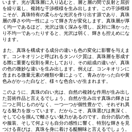
います。光が真珠層に入り込むと、層と層の間で反射と屈折
を繰り返し、複雑な干渉模様を生み出します。この干渉模様
こそが、真珠特有の柔らかな光沢を作り出す源であり、
真珠
層の厚さや均一性によって輝き方が変化
します。真珠層が厚
く均一であるほど、光沢は強く深みを増し、反対に薄かった
り不均一であったりすると、光沢は弱く、輝きも控えめにな
ります。
また、
真珠を構成する成分の違いも色の変化に影響
を与えま
す。コンキオリンと呼ばれるタンパク質は、真珠層を形成す
る際に重要な役割を果たしており、その組成の違いが、真珠
の色の微妙な違いを生み出します。例えば、コンキオリンに
含まれる微量元素の種類や量によって、青みがかった白や黄
色みがかった白など、様々な色合いが生まれます。
このように、
真珠の白い光は、自然の複雑な作用が生み出し
た芸術作品
と言えるでしょう。自然が生み出す真珠の輝きは
二つと同じものがなく、一つ一つが個性豊かで、それぞれ異
なる魅力を放っています。だからこそ、真珠選びは奥深く、
そして心を掴んで離さない魅力があるのです。自分の肌の色
や服装、そして何よりも自分の感性に響く、特別な輝きを見
つける喜びは、真珠を身に着ける醍醐味と言えるでしょう。