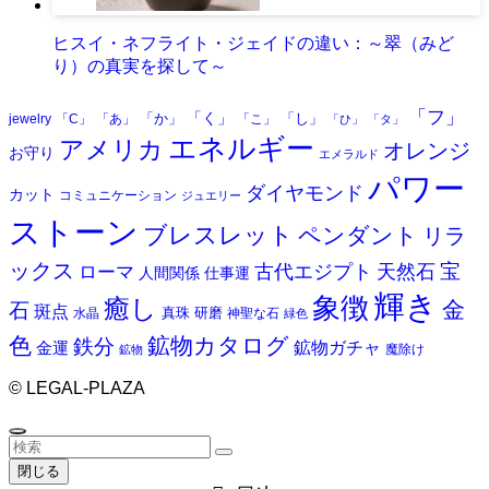
ヒスイ・ネフライト・ジェイドの違い：～翠（みど
り）の真実を探して～
「フ」
「く」
「か」
「し」
jewelry
「C」
「あ」
「こ」
「ひ」
「タ」
エネルギー
アメリカ
オレンジ
お守り
エメラルド
パワー
ダイヤモンド
カット
コミュニケーション
ジュエリー
ストーン
ブレスレット
ペンダント
リラ
ックス
天然石
宝
古代エジプト
ローマ
人間関係
仕事運
輝き
象徴
癒し
金
石
斑点
真珠
研磨
水晶
神聖な石
緑色
色
鉱物カタログ
鉄分
鉱物ガチャ
金運
魔除け
鉱物
©
LEGAL-PLAZA
閉じる