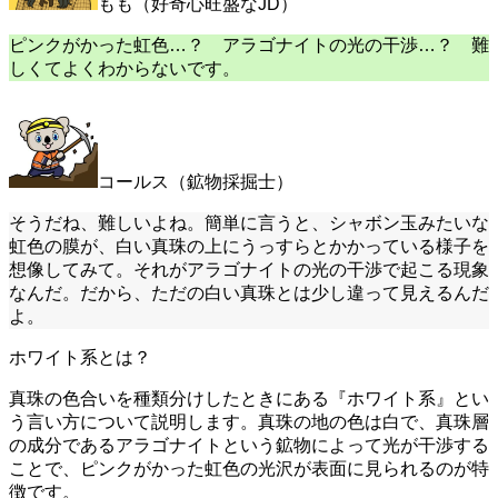
もも（好奇心旺盛なJD）
ピンクがかった虹色…？ アラゴナイトの光の干渉…？ 難
しくてよくわからないです。
コールス（鉱物採掘士）
そうだね、難しいよね。簡単に言うと、シャボン玉みたいな
虹色の膜が、白い真珠の上にうっすらとかかっている様子を
想像してみて。それがアラゴナイトの光の干渉で起こる現象
なんだ。だから、ただの白い真珠とは少し違って見えるんだ
よ。
ホワイト系とは？
真珠の色合いを種類分けしたときにある『ホワイト系』とい
う言い方について説明します。真珠の地の色は白で、真珠層
の成分であるアラゴナイトという鉱物によって光が干渉する
ことで、ピンクがかった虹色の光沢が表面に見られるのが特
徴です。