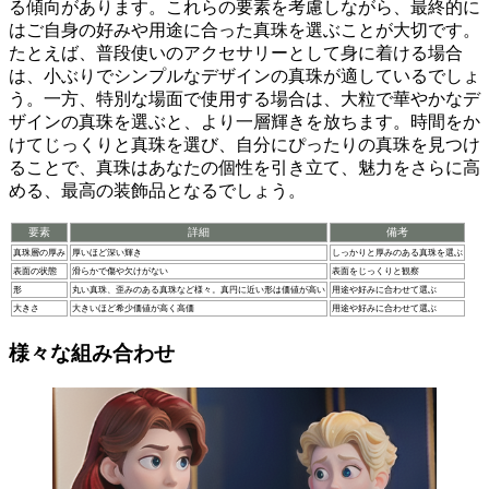
る傾向があります。これらの要素を考慮しながら、最終的に
は
ご自身の好みや用途に合った真珠を選ぶ
ことが大切です。
たとえば、普段使いのアクセサリーとして身に着ける場合
は、小ぶりでシンプルなデザインの真珠が適しているでしょ
う。一方、特別な場面で使用する場合は、大粒で華やかなデ
ザインの真珠を選ぶと、より一層輝きを放ちます。時間をか
けてじっくりと真珠を選び、
自分にぴったりの真珠を見つけ
る
ことで、真珠はあなたの個性を引き立て、魅力をさらに高
める、最高の装飾品となるでしょう。
要素
詳細
備考
真珠層の厚み
厚いほど深い輝き
しっかりと厚みのある真珠を選ぶ
表面の状態
滑らかで傷や欠けがない
表面をじっくりと観察
形
丸い真珠、歪みのある真珠など様々。真円に近い形は価値が高い
用途や好みに合わせて選ぶ
大きさ
大きいほど希少価値が高く高価
用途や好みに合わせて選ぶ
様々な組み合わせ