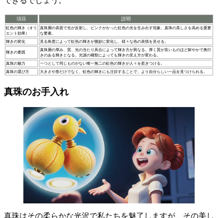
できるでしょう。
項目
説明
虹色の輝き（オリ
真珠層の表面で光が反射し、ピンクがかった虹色の光を生み出す現象。真珠の美しさを高める重要
エント効果）
な要素。
輝きの変化
見る角度によって虹色の輝きが微妙に変化し、様々な色の表情を見せる。
真珠層の厚み、質、光の当たり具合によって輝き方が異なる。厚く質が良いものほど鮮やかで奥行
輝きの要因
きのある輝きとなる。光源の種類によっても輝きの見え方が変わる。
真珠の魅力
一つとして同じものがない唯一無二の虹色の輝きが人々を惹きつける。
真珠の選び方
大きさや形だけでなく、虹色の輝きにも注目することで、より自分らしい一品を見つけられる。
真珠のお手入れ
真珠はその柔らかな光沢で私たちを魅了しますが、その美し