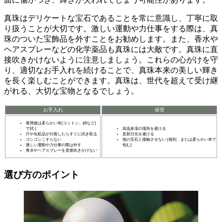
真珠はデリケートな宝石であることを常に意識し、丁寧に取
り扱うことが大切です。
激しい運動や力仕事をする際は、真
珠のついた宝飾品を外すことをお勧めします。また、香水や
ヘアスプレーなどの化学薬品も真珠には大敵です。真珠に直
接吹きかけないように注意しましょう。これらの心がけを守
り、適切なお手入れを続けることで、真珠本来の美しい輝き
を長く楽しむことができます。真珠は、世代を超えて受け継
がれる、大切な宝物となるでしょう。
お手入れ
保管
着用後は柔らかい布(コットン、絹など)
で拭く
高温多湿の場所を避ける
汗や化粧品が付着したらすぐに拭き取る
直射日光を避ける
ゴシゴシこすらない
他の宝石と接触させない (個別、または柔らかい布で
激しい運動や力仕事の際は外す
包む)
香水やヘアスプレーを直接吹きかけない
選び方のポイント