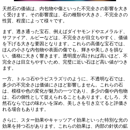
天然石の価値は、内包物や傷といった不完全さの影響を大き
く受けます。
その影響度は、石の種類や大きさ、不完全さの
性質、程度によって様々です。
まず、透き通った宝石、例えばダイヤモンドやエメラルド、
サファイア、ルビーなどは、
不完全さが目立ちやすく、価値
を下げる
大きな要因となります。これらの高価な宝石では、
ほんの小さな内包物や表面の傷でも、輝きや美しさを損な
い、価格に大きく響きます。透明度が高ければ高いほど、不
完全さは目立ちやすいため、完璧に近い石ほど高い値がつき
ます。
一方、トルコ石やラピスラズリのように、
不透明な石では、
多少の不完全さは価値にさほど影響しません。
これらの石
は、模様や色の変化が魅力の一つであり、多少の傷や内包物
は、石の個性として捉えられることもあります。むしろ、天
然石ならではの味わいを深め、美しさを引き立てると評価さ
れる場合もあります。
さらに、スター効果やキャッツアイ効果といった特別な光の
効果を持つ石があります。これらの効果は、
内部の針状の鉱