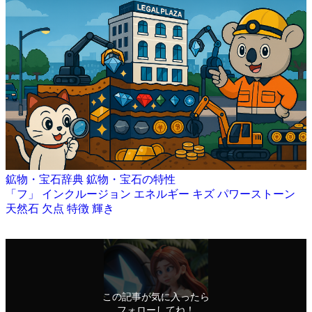
鉱物・宝石辞典
鉱物・宝石の特性
「フ」
インクルージョン
エネルギー
キズ
パワーストーン
天然石
欠点
特徴
輝き
この記事が気に入ったら
フォローしてね！