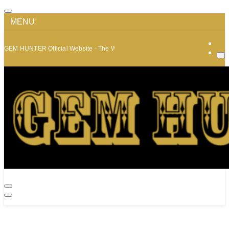
MENU
GEM HUNTER Official Website - The World of Minerals and Jewelry