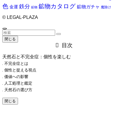
色
鉱物カタログ
鉄分
鉱物ガチャ
金運
魔除け
鉱物
©
LEGAL-PLAZA
閉じる
目次
天然石と不完全症：個性を楽しむ
不完全症とは
個性と捉える視点
価値への影響
人工処理と鑑定
天然石の選び方
閉じる