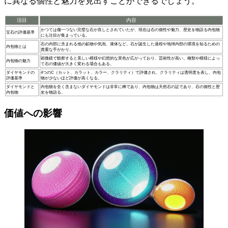
に異なる個性と魅力を見出すことができるでしょう。
項目
内容
かつては傷一つない完璧な石が良しとされていたが、現在は石の個性や魅力、歴史を物語る内包物
宝石の評価基準
にも注目が集まっている。
石の内部に含まれる他の鉱物や気泡、液体など。石が誕生した過程や地球内部の環境を知るための
内包物とは
貴重な手がかり。
顕微鏡で観察すると美しい模様や幻想的な景色が広がっており、芸術性が高い。種類や模様によっ
内包物の魅力
て石の価値が大きく変わる場合もある。
ダイヤモンドの
4つのC（カット、カラット、カラー、クラリティ）で評価され、クラリティは透明度を表し、内包
評価基準
物が少ないほど評価が高くなる。
ダイヤモンドと
内包物を全く含まないダイヤモンドは非常に稀であり、内包物は天然石の証であり、石の個性と歴
内包物
史を物語る。
価値への影響