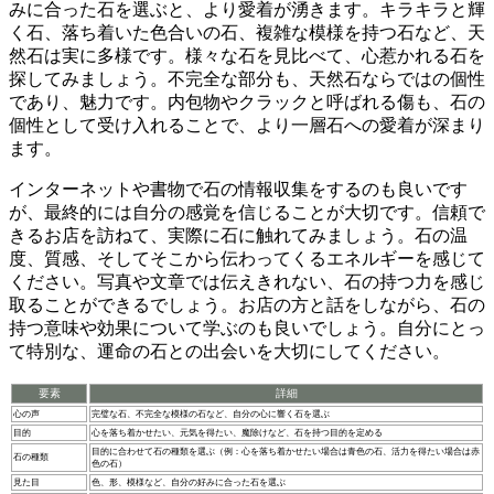
みに合った石を選ぶと、より愛着が湧きます。キラキラと輝
く石、落ち着いた色合いの石、複雑な模様を持つ石など、天
然石は実に多様です。様々な石を見比べて、心惹かれる石を
探してみましょう。不完全な部分も、天然石ならではの個性
であり、魅力です。内包物やクラックと呼ばれる傷も、石の
個性として受け入れることで、より一層石への愛着が深まり
ます。
インターネットや書物で石の情報収集をするのも良いです
が、
最終的には自分の感覚を信じること
が大切です。信頼で
きるお店を訪ねて、実際に石に触れてみましょう。石の温
度、質感、そしてそこから伝わってくるエネルギーを感じて
ください。写真や文章では伝えきれない、石の持つ力を感じ
取ることができるでしょう。お店の方と話をしながら、石の
持つ意味や効果について学ぶのも良いでしょう。自分にとっ
て特別な、運命の石との出会いを大切にしてください。
要素
詳細
心の声
完璧な石、不完全な模様の石など、自分の心に響く石を選ぶ
目的
心を落ち着かせたい、元気を得たい、魔除けなど、石を持つ目的を定める
目的に合わせて石の種類を選ぶ（例：心を落ち着かせたい場合は青色の石、活力を得たい場合は赤
石の種類
色の石）
見た目
色、形、模様など、自分の好みに合った石を選ぶ