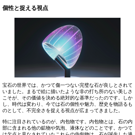
個性と捉える視点
宝石の世界では、かつて傷一つない完璧な石が良しとされて
いました。
まるで絵に描いたような非の打ち所のない美しさ
こそが、その価値を決める絶対的な基準だったのです。しか
し、時代は変わり、今では
石の個性や魅力、歴史を物語るも
のとして、不完全さを捉える視点が広まってきました。
特に注目されているのが、
内包物
です。内包物とは、石の内
部に含まれる他の鉱物や気泡、液体などのことです。かつて
は欠点と見なされていたこれらの内包物は、
石が誕生した過