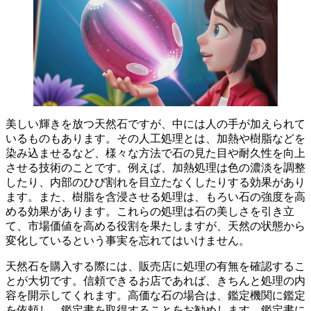
美しい輝きを放つ天然石ですが、中には人の手が加えられて
いるものもあります。その
人工処理
とは、加熱や樹脂などを
染み込ませるなど、様々な方法で石の見た目や耐久性を向上
させる技術のことです。例えば、加熱処理は色の濃淡を調整
したり、内部のひび割れを目立たなくしたりする効果があり
ます。また、樹脂を含浸させる処理は、もろい石の強度を高
める効果があります。これらの処理は石の美しさを引き立
て、市場価値を高める役割を果たしますが、
天然の状態から
変化している
という事実を忘れてはいけません。
天然石を購入する際には、
販売店に処理の有無を確認
するこ
とが大切です。信頼できるお店であれば、きちんと処理の内
容を開示してくれます。高価な石の場合は、鑑定機関に鑑定
を依頼し、
鑑定書
を取得することをお勧めします。鑑定書に