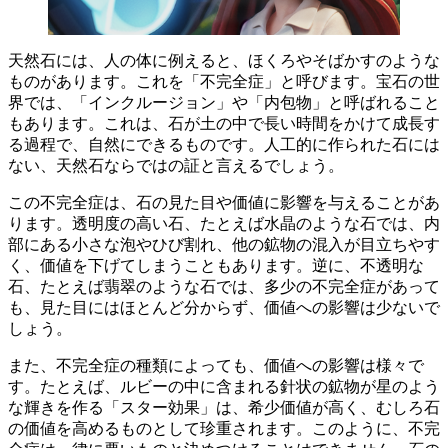
天然石には、人の体に例えると、ほくろやそばかすのような
ものがあります。これを
「不完全症」
と呼びます。宝石の世
界では、「インクルージョン」や「内包物」と呼ばれること
もあります。これは、石が土の中で長い時間をかけて成長す
る過程で、自然にできるものです。人工的に作られた石には
ない、天然石ならではの証と言えるでしょう。
この不完全症は、石の見た目や価値に影響を与えることがあ
ります。透明度の高い石、たとえば水晶のような石では、内
部にある小さな泡やひび割れ、他の鉱物の混入が目立ちやす
く、価値を下げてしまうこともあります。逆に、不透明な
石、たとえば翡翠のような石では、多少の不完全症があって
も、見た目にはほとんど分からず、価値への影響は少ないで
しょう。
また、不完全症の種類によっても、価値への影響は様々で
す。たとえば、
ルビーの中に含まれる針状の鉱物が星のよう
な輝きを作る「スター効果」
は、希少価値が高く、むしろ石
の価値を高めるものとして珍重されます。このように、不完