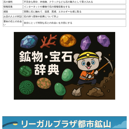
石の個性
不完全な部分、内包物、クラックなども石の魅力として受け入れる
情報収集
インターネットや書物で石の情報収集をする
感覚
実際に石に触れて、温度、質感、エネルギーを感じ取る
お店の人との対話
石の持つ意味や効果について学ぶ
運命の石との出会
自分にとって特別な石との出会いを大切にする
い