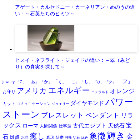
アゲート・カルセドニー・カーネリアン・めのうの違
い：～石英たちのヒミツ～
ヒスイ・ネフライト・ジェイドの違い：～翠（みど
り）の真実を探して～
「フ」
「く」
「か」
「し」
jewelry
「C」
「あ」
「こ」
「ひ」
「タ」
エネルギー
アメリカ
オレンジ
お守り
エメラルド
パワー
ダイヤモンド
カット
コミュニケーション
ジュエリー
ストーン
ブレスレット
ペンダント
リラ
ックス
天然石
宝
古代エジプト
ローマ
人間関係
仕事運
輝き
象徴
癒し
金
石
斑点
真珠
研磨
水晶
神聖な石
緑色