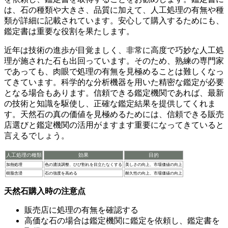
は、石の種類や大きさ、品質に加えて、人工処理の有無や種
類が詳細に記載されています。安心して購入するためにも、
鑑定書は重要な役割を果たします。
近年は技術の進歩が目覚ましく、非常に高度で巧妙な人工処
理が施された石も出回っています。そのため、
熟練の専門家
であっても、肉眼で処理の有無を見極めることは難しくなっ
てきています
。科学的な分析機器を用いた精密な鑑定が必要
となる場合もあります。信頼できる鑑定機関であれば、最新
の技術と知識を駆使し、正確な鑑定結果を提供してくれま
す。天然石の真の価値を見極めるためには、
信頼できる販売
店選びと鑑定機関の活用
がますます重要になってきていると
言えるでしょう。
人工処理の種類
効果
目的
加熱処理
色の濃淡調整、ひび割れを目立たなくする
美しさの向上、市場価値の向上
樹脂含浸
石の強度を高める
耐久性の向上、市場価値の向上
天然石購入時の注意点
販売店に処理の有無を確認する
高価な石の場合は鑑定機関に鑑定を依頼し、鑑定書を