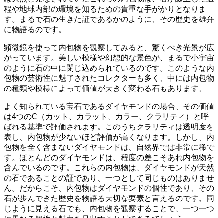
程や地球内部の環境を知るための貴重な手がかり
となりま
す。まるで石の生きた証であるかのように、その歴史を雄弁
に物語るのです。
顕微鏡
を使って内包物を観察してみると、驚くべき光景が広
がっています。美しい模様や幻想的な景色が、まるで小宇宙
のように石の中に閉じ込められているのです。このような
内
包物の芸術性
に魅了されたコレクターも多く、中には内包物
の種類や模様によって価値が大きく変わる石もあります。
よく知られている宝石である
ダイヤモンド
の場合、その価値
は4つのC（カット、カラット、カラー、クラリティ）と呼
ばれる基準で評価されます。このうち
クラリティは透明度を
表し、内包物が少ないほど評価が高くなります
。しかし、内
包物を全く含まないダイヤモンドは、自然界では非常に稀で
す。ほとんどのダイヤモンドは、程度の差こそあれ内包物を
含んでいるのです。
これらの内包物は、ダイヤモンドが天然
の石であることの証であり、一つとして同じものはありませ
ん
。だからこそ、内包物はダイヤモンドの個性であり、その
石が歩んできた歴史を物語る大切な要素と言えるのです。同
じように見える石でも、内包物を観察することで、一つ一つ