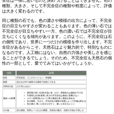
全症は一律に悪いものと決めつけることはできません。石の
種類、大きさ、そして不完全症の種類や程度によって、評価
は大きく変わるのです。
同じ種類の石でも、色の濃さや模様の出方によって、不完全
症の目立ちやすさが変わることもあります。色の薄い石では
不完全症が目立ちやすい一方、色の濃い石では不完全症が目
立ちにくくなる傾向があります。このように、不完全症は石
の個性であり、
世界に一つだけの模様
を作り出します。不完
全症があるからこそ、天然石はより魅力的で、特別なものに
なるのです。人工物にはない、自然の力強さや美しさを感じ
ることができるでしょう。そのため、不完全症も天然石の個
性の一部として、愛でてみてはいかがでしょうか。
項目
説明
別名
不完全症、インクルージョン、内包物
原因
石が土の中で成長する過程で自然にできる
天然石の証
人工石にはない
透明度の高い石(例:水晶): 泡、ひび、異物混入は価値を下げる
不透明な石(例:翡翠): 多少の不完全症は価値に影響少ない
価値への影響
スター効果(例:ルビー): 希少価値が高く価値を高める
石の種類、大きさ、不完全症の種類や程度によって評価は変わる
色の濃さ: 薄いと目立ちやすく、濃いと目立ちにくい
その他
石の個性、世界に一つだけの模様、天然石の魅力、自然の力強さや美しさ