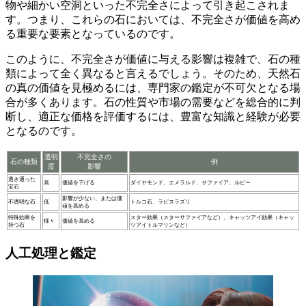
物や細かい空洞といった不完全さ
によって引き起こされま
す。つまり、これらの石においては、不完全さが価値を高め
る重要な要素となっているのです。
このように、不完全さが価値に与える影響は複雑で、
石の種
類によって全く異なる
と言えるでしょう。そのため、天然石
の真の価値を見極めるには、専門家の鑑定が不可欠となる場
合が多くあります。石の性質や市場の需要などを総合的に判
断し、適正な価格を評価するには、豊富な知識と経験が必要
となるのです。
透明
不完全さの
石の種類
例
度
影響
透き通った
高
価値を下げる
ダイヤモンド、エメラルド、サファイア、ルビー
宝石
影響が少ない、または価
不透明な石
低
トルコ石、ラピスラズリ
値を高める
特殊効果を
スター効果（スターサファイアなど）、キャッツアイ効果（キャッ
様々
価値を高める
持つ石
ツアイトルマリンなど）
人工処理と鑑定