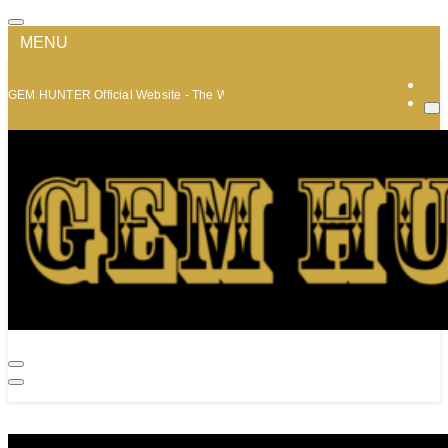
MENU
GEM HUNTER Official Website - The World of Minerals and Jewelry