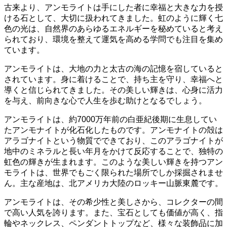
古来より、アンモライトは手にした者に幸福と大きな力を授
ける石として、大切に扱われてきました。
虹のように輝く七
色の光は、自然界のあらゆるエネルギーを秘めている
と考え
られており、環境を整えて運気を高める学問でも注目を集め
ています。
アンモライトは、大地の力と太古の海の記憶を宿していると
されています。身に着けることで、持ち主を守り、幸福へと
導くと信じられてきました。
その美しい輝きは、心身に活力
を与え、前向きな心で人生を歩む助けとなる
でしょう。
アンモライトは、約7000万年前の白亜紀後期に生息してい
たアンモナイトが化石化したものです。アンモナイトの殻は
アラゴナイトという物質でできており、このアラゴナイトが
地中のミネラルと長い年月をかけて反応することで、独特の
虹色の輝きが生まれます。このような美しい輝きを持つアン
モライトは、世界でもごく限られた場所でしか採掘されませ
ん。主な産地は、北アメリカ大陸のロッキー山脈東麓です。
アンモライトは、その希少性と美しさから、コレクターの間
で高い人気を誇ります。
また、宝石としても価値が高く、指
輪やネックレス、ペンダントトップなど、様々な装飾品に加