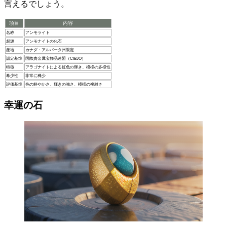
言えるでしょう。
項目
内容
名称
アンモライト
起源
アンモナイトの化石
産地
カナダ・アルバータ州限定
認定基準
国際貴金属宝飾品連盟（CIBJO）
特徴
アラゴナイトによる虹色の輝き、模様の多様性
希少性
非常に稀少
評価基準
色の鮮やかさ、輝きの強さ、模様の複雑さ
幸運の石