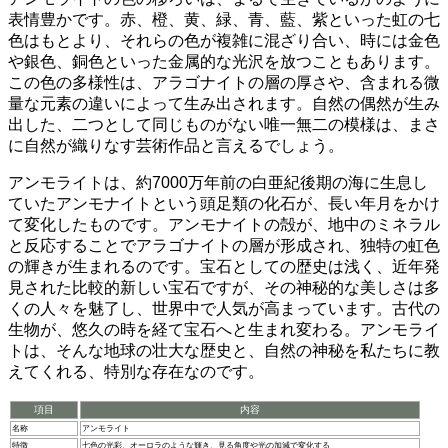
表情豊かです。赤、橙、黄、緑、青、藍、紫といった虹の七
色はもとより、それらの色が複雑に混ざり合い、時には金色
や銀色、銅色といった金属的な光沢を放つこともあります。
この色の多様性は、アラゴナイトの層の厚さや、含まれる微
量な元素の違いによって生み出されます。自然の偶然が生み
出した、
二つとして同じものがない唯一無二の模様は、まさ
に自然が織りなす芸術作品と言えるでしょう
。
アンモライトは、約7000万年前の白亜紀後期の海に生息し
ていたアンモナイトという頭足類の化石が、長い年月をかけ
て変化したものです。アンモナイトの殻が、地中のミネラル
と反応することでアラゴナイトの層が形成され、独特の虹色
の輝きが生まれるのです。
宝石としての歴史は浅く、近年発
見された比較的新しい宝石ですが、その神秘的な美しさは多
くの人々を魅了し、世界中で人気が高まっています。
古代の
生物が、悠久の時を経て宝石へと生まれ変わる。アンモライ
トは、そんな地球の壮大な歴史と、自然の神秘を私たちに教
えてくれる、特別な存在なのです。
項目
内容
名称
アンモライト
特徴
七色の光彩、オーロラのような輝き、見る角度や光の加減で変化する