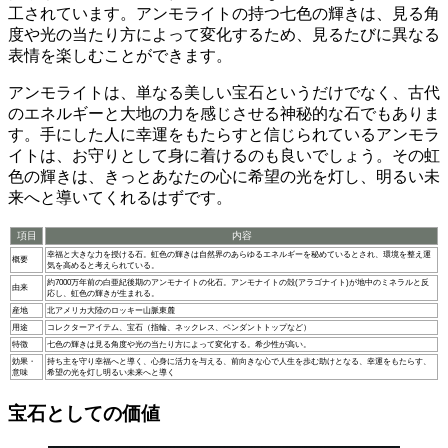
工されています。アンモライトの持つ七色の輝きは、見る角
度や光の当たり方によって変化するため、見るたびに異なる
表情を楽しむことができます。
アンモライトは、単なる美しい宝石というだけでなく、古代
のエネルギーと大地の力を感じさせる神秘的な石
でもありま
す。手にした人に幸運をもたらすと信じられているアンモラ
イトは、お守りとして身に着けるのも良いでしょう。その虹
色の輝きは、きっとあなたの心に希望の光を灯し、明るい未
来へと導いてくれるはずです。
項目
内容
幸福と大きな力を授ける石。虹色の輝きは自然界のあらゆるエネルギーを秘めているとされ、環境を整え運
概要
気を高めると考えられている。
約7000万年前の白亜紀後期のアンモナイトの化石。アンモナイトの殻(アラゴナイト)が地中のミネラルと反
由来
応し、虹色の輝きが生まれる。
産地
北アメリカ大陸のロッキー山脈東麓
用途
コレクターアイテム、宝石（指輪、ネックレス、ペンダントトップなど）
特徴
七色の輝きは見る角度や光の当たり方によって変化する。希少性が高い。
効果・
持ち主を守り幸福へと導く、心身に活力を与える、前向きな心で人生を歩む助けとなる、幸運をもたらす、
意味
希望の光を灯し明るい未来へと導く
宝石としての価値