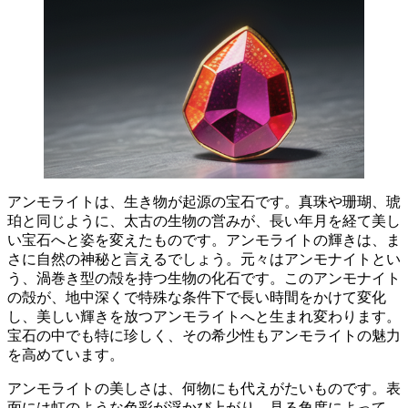
アンモライトは、生き物が起源の宝石です
。真珠や珊瑚、琥
珀と同じように、太古の生物の営みが、長い年月を経て美し
い宝石へと姿を変えたものです。アンモライトの輝きは、ま
さに自然の神秘と言えるでしょう。元々はアンモナイトとい
う、渦巻き型の殻を持つ生物の化石です。このアンモナイト
の殻が、地中深くで特殊な条件下で長い時間をかけて変化
し、美しい輝きを放つアンモライトへと生まれ変わります。
宝石の中でも特に珍しく、その希少性もアンモライトの魅力
を高めています
。
アンモライトの美しさは、何物にも代えがたいものです。
表
面には虹のような色彩が浮かび上がり、見る角度によって