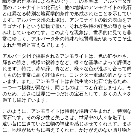
織が定めた基準によるものです。この基準は、アルバータ州
産のアンモナイトの化石が、
他の地域のアンモナイトの化石
とは異なる特別な地質学的条件で形成された
ことを示してい
ます。アルバータ州の土壌は、アンモナイトの殻の表面をア
ラゴナイトという鉱物で覆い、それが独特の虹色の輝きを生
み出しているのです。このような現象は、世界的に見ても非
常に珍しく、アルバータ州の特殊な地質環境があってこそ生
まれた奇跡と言えるでしょう。
アルバータ州で採掘されるアンモライトは、色の鮮やかさ、
輝きの強さ、模様の複雑さなど、様々な基準によって評価
さ
れます。特に、赤や緑、青など、様々な色が混ざり合って輝
くものは非常に高く評価され、コレクター垂涎の的となって
います。また、アンモライトは古代生物の化石であるため、
一つ一つ模様が異なり、同じものは二つと存在しません。そ
のため、
まさに世界に一つだけの宝石
として、多くの人々を
魅了し続けています。
このように、アンモライトは特別な場所で生まれた、特別な
宝石です。その希少性と美しさは、世界中の人々を魅了し、
遠い昔に生きていた生物の神秘を感じさせてくれます。まさ
に、地球が私たちに与えてくれた、かけがえのない贈り物と