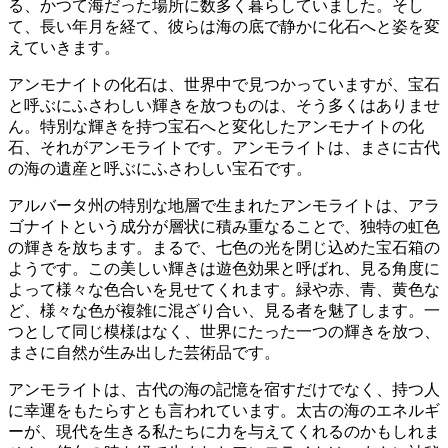
る、
かつて海だった場所に数多く暮らしていました
。そし
て、長い年月を経て、彼らは海の底で静かに化石へと姿を変
えていきます。
アンモナイトの化石は、世界中で見つかっていますが、宝石
と呼ぶにふさわしい輝きを放つものは、そう多くはありませ
ん。特別な輝きを持つ
宝石へと変化したアンモナイトの化
石
、それがアンモライトです。アンモライトは、まさに古代
の海の遺産と呼ぶにふさわしい宝石です。
アルバータ州の特別な地層で生まれたアンモライトは、
アラ
ゴナイトという成分
が層状に積み重なることで、独特の虹色
の輝きを放ちます。まるで、七色の光を閉じ込めた宝石箱の
ようです。この美しい輝きは遊色効果と呼ばれ、見る角度に
よって様々な色合いを見せてくれます。緑や赤、青、黄色な
ど、
様々な色が複雑に混ざり合い
、見る者を魅了します。一
つとして同じ模様はなく、世界にたった一つの輝きを放つ、
まさに自然が生み出した芸術品です。
アンモライトは、古代の海の記憶を宿すだけでなく、
持つ人
に幸運をもたらす
とも言われています。太古の海のエネルギ
ーが、現代を生きる私たちに力を与えてくれるのかもしれま