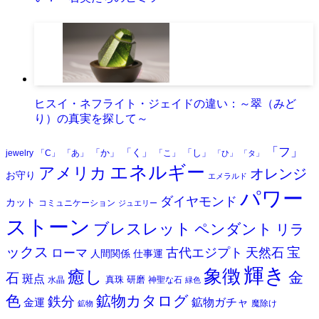
ヒスイ・ネフライト・ジェイドの違い：～翠（みど
り）の真実を探して～
「フ」
「く」
「か」
「し」
jewelry
「C」
「あ」
「こ」
「ひ」
「タ」
エネルギー
アメリカ
オレンジ
お守り
エメラルド
パワー
ダイヤモンド
カット
コミュニケーション
ジュエリー
ストーン
ブレスレット
ペンダント
リラ
ックス
天然石
宝
古代エジプト
ローマ
人間関係
仕事運
輝き
象徴
癒し
金
石
斑点
真珠
研磨
水晶
神聖な石
緑色
色
鉱物カタログ
鉄分
鉱物ガチャ
金運
魔除け
鉱物