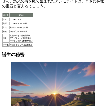
せん。悠久の時を経て生まれたアンモライトは、まさに神秘
の宝石と言えるでしょう。
項目
内容
名称
アンモライト
起源
アンモナイトの化石
年代
約4億年～6500万年前
産地
カナダ アルバータ州
虹色の輝き（遊色効果）
特徴
アラゴナイトの層状構造
一つとして同じ模様がない
その他
幸運をもたらすと言われる
誕生の秘密