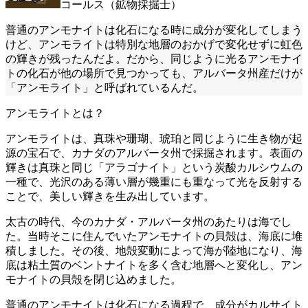
コールス（鉱物採掘士）
普通のアンモナイトは化石になる時に成分が変化してしまう
けど、アンモライトは特別な地層のおかげで変化せずに虹色
の輝きが残ったんだよ。だから、同じように光るアンモナイ
トの化石が他の場所で見つかっても、アルバータ州産だけが
「アンモライト」と呼ばれているんだ。
アンモライトとは？
アンモライトは、真珠や珊瑚、琥珀と同じように生き物が起
源の宝石で、カナダのアルバータ州で採掘されます。表面の
輝きは真珠と同じ「アラゴナイト」という炭酸カルシウムの
一種で、光沢のある薄い層が幾重にも重なって光を反射する
ことで、美しい輝きを生み出しています。
太古の時代、今のカナダ・アルバータ州のあたりは海でし
た。当時そこに住んでいたアンモナイトの貝殻は、海底に堆
積しました。その後、地殻変動によって海が陸地になり、海
底は粘土質のベントナイトを多く含む地層へと変化し、アン
モナイトの貝殻を閉じ込めました。
普通のアンモナイトは化石になる過程で、成分がカルサイト