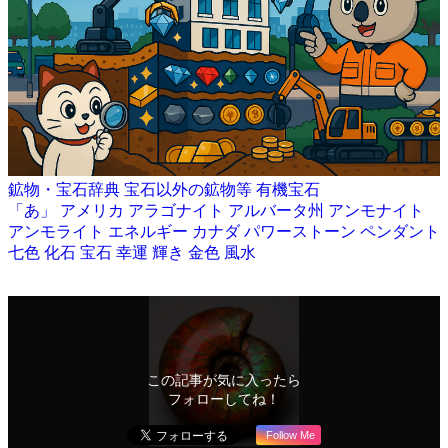
鉱物・宝石辞典
宝石以外の鉱物等
有機宝石
「あ」
アメリカ
アラゴナイト
アルバータ州
アンモナイト
アンモライト
エネルギー
カナダ
パワーストーン
ペンダント
七色
化石
宝石
幸運
輝き
金色
風水
この記事が気に入ったら
フォローしてね！
Follow Me