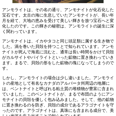
アンモライトは、その名の通り、アンモナイトが化石化した
宝石です。
太古の海に生息していたアンモナイトが、長い年
月を経て、大地の恵みを受けて美しい輝きを放つ宝石へと変
化したのです。この輝きの秘密は、アンモライトの誕生に深
く関わっています。
アンモナイトは、イカやタコと同じ頭足類に属する生き物で
した。渦を巻いた貝殻を持つことで知られています。アンモ
ナイトが死んで海底に沈むと、通常は
長い時間をかけて貝殻
がカルサイトやパイライトといった鉱物に置き換わっていき
ます
。まるで、貝殻の形をした鉱物の塊になってしまうので
す。
しかし、アンモライトの場合は少し違いました。アンモライ
トの産地として有名なカナダのアルバータ州周辺の地層に
は、
ベントナイトと呼ばれる粘土質の堆積物が豊富に含まれ
ていました
。このベントナイトが、まるで布団のようにアン
モナイトの貝殻を優しく包み込みました。そして、
他の鉱物
に置き換わるのを防ぎ、貝殻の成分であるアラゴナイトを守
った
のです。アラゴナイトは、真珠にも含まれる成分で、美
しい光沢を生み出すことで知られています。