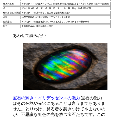
輝きの原因
アラゴナイト（炭酸カルシウム）の極薄層の積み重ねによるスペクトル効果（光の分散現象）
色
虹の七色（赤、橙、黄、緑、青、藍、紫）、金、銀、銅などの金属的光沢
色の多様性の原因
アラゴナイトの層の厚さ、含まれる微量元素の違い
起源
約7000万年前（白亜紀後期）のアンモナイトの化石
形成過程
アンモナイトの殻が地中のミネラルと反応し、アラゴナイトの層が形成
歴史
近年発見された比較的新しい宝石
あわせて読みたい
宝石の輝き：イリデッセンスの魅力
宝石の魅力
はその色艶や光沢にあることは言うまでもありま
せん。とりわけ、見る者を惹きつけてやまないの
が、不思議な虹色の光を放つ宝石たちです。この