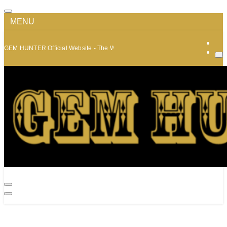
MENU
GEM HUNTER Official Website - The World of Minerals and Jewelry