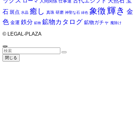
ックス
天然石
宝
古代エジプト
ローマ
人間関係
仕事運
輝き
象徴
癒し
金
石
斑点
真珠
研磨
水晶
神聖な石
緑色
色
鉱物カタログ
鉄分
鉱物ガチャ
金運
魔除け
鉱物
©
LEGAL-PLAZA
閉じる