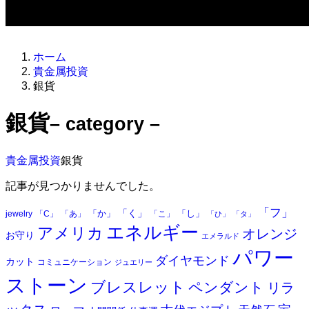
ホーム
貴金属投資
銀貨
銀貨
– category –
貴金属投資
銀貨
記事が見つかりませんでした。
「フ」
「く」
「か」
「し」
jewelry
「C」
「あ」
「こ」
「ひ」
「タ」
エネルギー
アメリカ
オレンジ
お守り
エメラルド
パワー
ダイヤモンド
カット
コミュニケーション
ジュエリー
ストーン
ブレスレット
ペンダント
リラ