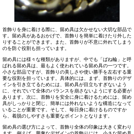
首飾りを身に着ける際に、留め具は欠かせない大切な部品で
す。
留め具があるおかげで、首飾りを簡単に着けたり外した
りすることができます。また、首飾り
が不意に外れてしまう
のを防ぐ役割
も担っています。
留め具には様々な種類がありますが、中でも「ばね輪」と呼
ばれる留め具は、最もよく使われている留め具の一つです。
小さな部品ですが、首飾りの
美しさや使い勝手を左右する重
要な役割
を担っています。具体的には、まず、首飾りのデザ
インを引き立てるためには、留め具が目立ちすぎないよう
に、それでいて全体のバランスを崩さないようにする必要が
あります。次に、首飾りを安全に身に着けるためには、留め
具がしっかりと閉じ、簡単には外れないような構造になって
いることが重要です。そして、毎日身に着けるものですか
ら、着脱のしやすさも重要なポイントとなります。
留め具の選び方によって、首飾り全体の印象は大きく変わり
ます。例えば、華奢なデザインの首飾りには、小さな留め具