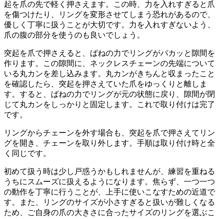
起を爪の先で軽く押さえ
ます。この時、力を入れすぎると爪
を傷つけたり、リングを変形させてしまう恐れがあるので、
優しく丁寧に扱うことが大切です。力を入れすぎないよう、
爪の腹の部分を使う
のも良いでしょう。
突起を爪で押さえると、ばねの力でリングが
パカッと隙間
を
作ります。この隙間に、ネックレスチェーンの先端について
いる丸カンを
差し込み
ます。丸カンが
きちんと収まったこと
を確認したら、突起を押さえていた爪を
ゆっくりと離し
ま
す。すると、ばねの力でリングが元の状態に戻り、
隙間が閉
じ
て丸カンをしっかりと固定します。これで取り付けは完了
です。
リングからチェーンを外す場合も、
突起を爪で押さえてリン
グを開き
、チェーンを取り外します。手順は取り付け時と全
く同じです。
初めて扱う時は少し戸惑うかもしれませんが、
練習を重ねる
うちにスムーズに扱えるようになります。焦らず、
一つ一つ
の動作を丁寧に
行うことが、上手に使いこなすための近道で
す。また、
リングのサイズが小さすぎる
と扱いが難しくなる
ため、ご自身の爪の大きさに合ったサイズのリングを選ぶこ