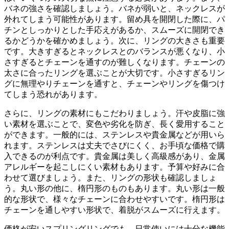
バネの強さ
を確認しましょう。バネが弱いと、ネックレスが
外れてしまう可能性があります。留め具を開閉した際に、
パ
チンとしっかりとした手応え
があるか、
スムーズに開閉でき
るか
どうかを確かめましょう。次に、
リングの大きさ
も重要
です。大きすぎるとネックレスとのバランスが悪くなり、小
さすぎるとチェーンを通すのが難しくなります。
チェーンの
太さに合った
リングを選ぶことが大切です。小さすぎるリン
グに無理やりチェーンを通すと、チェーンやリングを傷つけ
てしまう恐れがあります。
さらに、
リングの素材
にもこだわりましょう。汗や皮脂に強
い素材を選ぶことで、
変色や劣化を防ぎ
、長く愛用すること
ができます。一般的には、
ステンレスや貴金属
などが用いら
れます。ステンレスは丈夫でさびにくく、お手頃な価格で購
入できるのが利点です。貴金属は美しく高級感があり、金属
アレルギーを起こしにくい素材もあります。予算や好みに合
わせて選びましょう。また、
リングの形状
も確認しましょ
う。丸い形の他に、楕円形のものもあります。丸い形は一般
的な形状で、様々なチェーンに合わせやすいです。楕円形は
チェーンを通しやすい形状で、着脱がスムーズに行えます。
価格が安いスプリングリングでも、日常使いには十分な機能