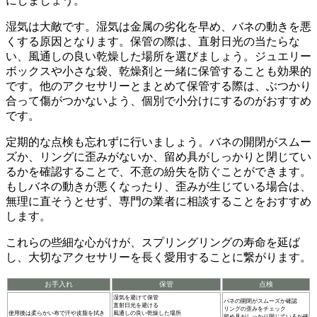
にしましょう。
湿気は大敵
です。湿気は金属の劣化を早め、バネの動きを悪
くする原因となります。保管の際は、
直射日光の当たらな
い、風通しの良い乾燥した場所
を選びましょう。ジュエリー
ボックスや小さな袋、乾燥剤と一緒に保管することも効果的
です。他のアクセサリーとまとめて保管する際は、
ぶつかり
合って傷がつかないよう、個別で小分けにする
のがおすすめ
です。
定期的な点検も忘れずに行いましょう
。バネの開閉がスムー
ズか、リングに歪みがないか、留め具がしっかりと閉じてい
るかを確認することで、不意の紛失を防ぐことができます。
もしバネの動きが悪くなったり、歪みが生じている場合は、
無理に直そうとせず、専門の業者に相談することをおすすめ
します。
これらの些細な心がけ
が、スプリングリングの寿命を延ば
し、大切なアクセサリーを長く愛用することに繋がります。
お手入れ
保管
点検
湿気を避けて保管
バネの開閉がスムーズか確認
直射日光を避ける
リングの歪みをチェック
使用後は柔らかい布で汗や皮脂を拭き
風通しの良い乾燥した場所
留め具がしっかり閉じているか確