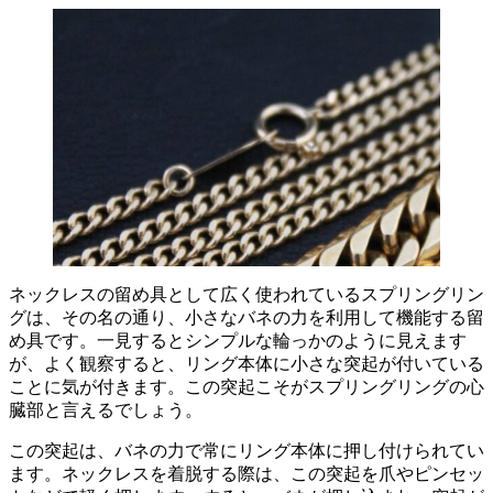
ネックレスの留め具として広く使われている
スプリングリン
グ
は、その名の通り、小さなバネの力を利用して機能する留
め具です。一見するとシンプルな輪っかのように見えます
が、よく観察すると、
リング本体に小さな突起
が付いている
ことに気が付きます。この突起こそがスプリングリングの心
臓部と言えるでしょう。
この突起は、
バネの力
で常にリング本体に押し付けられてい
ます。ネックレスを着脱する際は、この突起を爪やピンセッ