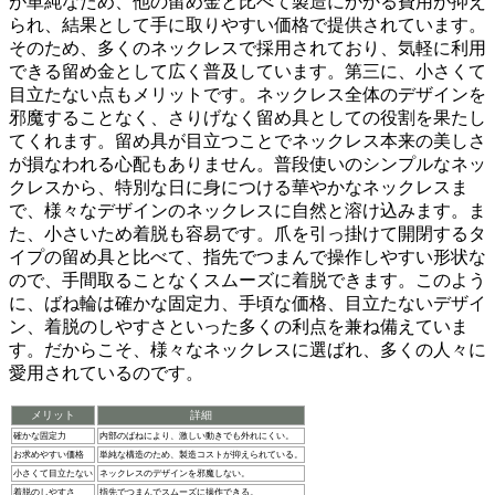
が単純なため、他の留め金と比べて製造にかかる費用が抑え
られ、結果として手に取りやすい価格で提供されています。
そのため、多くのネックレスで採用されており、気軽に利用
できる留め金として広く普及しています。第三に、
小さくて
目立たない
点もメリットです。ネックレス全体のデザインを
邪魔することなく、さりげなく留め具としての役割を果たし
てくれます。留め具が目立つことでネックレス本来の美しさ
が損なわれる心配もありません。普段使いのシンプルなネッ
クレスから、特別な日に身につける華やかなネックレスま
で、
様々なデザインのネックレス
に自然と溶け込みます。ま
た、小さいため
着脱も容易
です。爪を引っ掛けて開閉するタ
イプの留め具と比べて、指先でつまんで操作しやすい形状な
ので、手間取ることなくスムーズに着脱できます。このよう
に、ばね輪は確かな固定力、手頃な価格、目立たないデザイ
ン、着脱のしやすさといった多くの利点を兼ね備えていま
す。だからこそ、様々なネックレスに選ばれ、多くの人々に
愛用されているのです。
メリット
詳細
確かな固定力
内部のばねにより、激しい動きでも外れにくい。
お求めやすい価格
単純な構造のため、製造コストが抑えられている。
小さくて目立たない
ネックレスのデザインを邪魔しない。
着脱のしやすさ
指先でつまんでスムーズに操作できる。