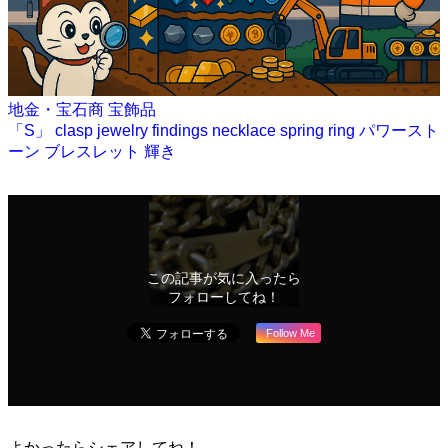
地金・宝石商
宝飾品
「S」
clasp
jewelry findings
necklace
spring ring
パワースト
ーン
ブレスレット
輝き
この記事が気に入ったら
フォローしてね！
Follow Me
よかったらシェアしてね！