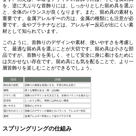
を、逆に大ぶりな首飾りには、しっかりとした留め具を選ぶ
と、全体のバランスが良くなります。また、留め具の素材も
重要です。金属アレルギーの方は、金属の種類にも注意が必
要です。金やプラチナなどは、アレルギー反応が出にくい素
材として知られています。
このように、首飾りのデザインや素材、使いやすさを考慮し
て、
最適な留め具を選ぶことが大切
です。留め具は小さな部
品ですが、首飾りを美しく、そして安全に身に着けるために
は欠かせない存在です。留め具にも気を配ることで、より一
層首飾りを
楽しむことができる
でしょう。
項目
詳細
留め具の役割
首飾りの着脱を容易にする、不意の外れを防ぐ
種類
様々な種類がある（例：ばね輪）
デザイン性
首飾りのデザインを引き立てる、全体のバランスを崩さない
安全性
しっかりと閉じ、簡単には外れない構造
使いやすさ
着脱のしやすさ
選び方のポイント
首飾りのデザインや素材とのバランス、アレルギー対応
素材
金属アレルギー対策として金やプラチナ等
スプリングリングの仕組み