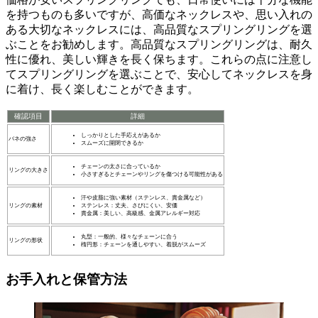
を持つものも多いですが、
高価なネックレス
や、
思い入れの
ある大切なネックレス
には、
高品質なスプリングリング
を選
ぶことをお勧めします。高品質なスプリングリングは、
耐久
性
に優れ、
美しい輝き
を長く保ちます。これらの点に注意し
てスプリングリングを選ぶことで、安心してネックレスを身
に着け、長く楽しむことができます。
確認項目
詳細
しっかりとした手応えがあるか
バネの強さ
スムーズに開閉できるか
チェーンの太さに合っているか
リングの大きさ
小さすぎるとチェーンやリングを傷つける可能性がある
汗や皮脂に強い素材（ステンレス、貴金属など）
リングの素材
ステンレス：丈夫、さびにくい、安価
貴金属：美しい、高級感、金属アレルギー対応
丸型：一般的、様々なチェーンに合う
リングの形状
楕円形：チェーンを通しやすい、着脱がスムーズ
お手入れと保管方法