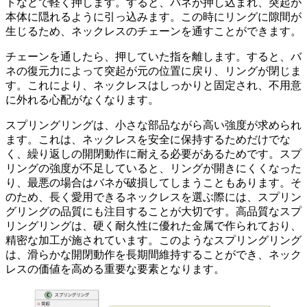
トなどで軽く押します。すると、バネが押し込まれ、突起が
本体に隠れるように引っ込みます。この時にリングに隙間が
生じるため、ネックレスのチェーンを通すことができます。
チェーンを通したら、押していた指を離します。すると、
バ
ネの復元力
によって突起が元の位置に戻り、リングが閉じま
す。これにより、ネックレスはしっかりと固定され、不用意
に外れる心配がなくなります。
スプリングリングは、
小さな部品ながら高い強度
が求められ
ます。これは、ネックレスを安全に保持するためだけでな
く、繰り返しの開閉動作に耐える必要があるためです。スプ
リングの強度が不足していると、
リングが開きにくくなった
り、最悪の場合はバネが破損
してしまうこともあります。そ
のため、長く愛用できるネックレスを選ぶ際には、スプリン
グリングの品質にも注目することが大切です。
高品質なスプ
リングリング
は、
硬く耐久性に優れた金属
で作られており、
精密な加工
が施されています。このようなスプリングリング
は、滑らかな開閉動作を長期間維持することができ、ネック
レスの価値を高める重要な要素となります。