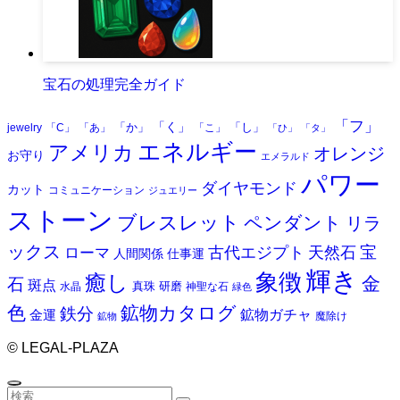
宝石の処理完全ガイド
「フ」
「く」
「か」
「し」
jewelry
「C」
「あ」
「こ」
「ひ」
「タ」
エネルギー
アメリカ
オレンジ
お守り
エメラルド
パワー
ダイヤモンド
カット
コミュニケーション
ジュエリー
ストーン
ブレスレット
ペンダント
リラ
ックス
天然石
宝
古代エジプト
ローマ
人間関係
仕事運
輝き
象徴
癒し
金
石
斑点
真珠
研磨
水晶
神聖な石
緑色
色
鉱物カタログ
鉄分
鉱物ガチャ
金運
魔除け
鉱物
©
LEGAL-PLAZA