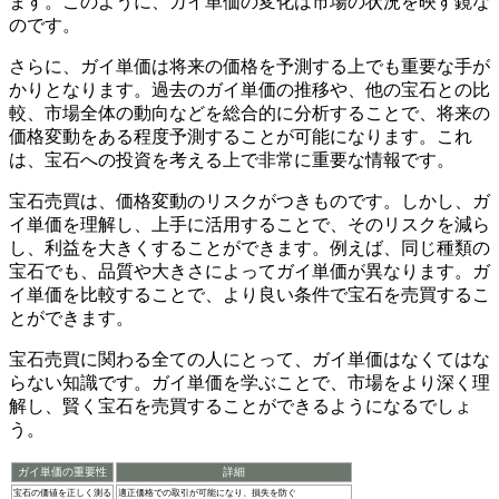
ます。このように、
ガイ単価の変化は市場の状況を映す鏡
な
のです。
さらに、
ガイ単価は将来の価格を予測する上でも重要な手が
かり
となります。過去のガイ単価の推移や、他の宝石との比
較、市場全体の動向などを総合的に分析することで、将来の
価格変動をある程度予測することが可能になります。これ
は、宝石への投資を考える上で非常に重要な情報です。
宝石売買は、価格変動のリスクがつきものです。しかし、ガ
イ単価を理解し、上手に活用することで、そのリスクを減ら
し、利益を大きくすることができます。例えば、同じ種類の
宝石でも、品質や大きさによってガイ単価が異なります。ガ
イ単価を比較することで、より良い条件で宝石を売買するこ
とができます。
宝石売買に関わる全ての人にとって、ガイ単価はなくてはな
らない知識
です。ガイ単価を学ぶことで、市場をより深く理
解し、賢く宝石を売買することができるようになるでしょ
う。
ガイ単価の重要性
詳細
宝石の価値を正しく測る
適正価格での取引が可能になり、損失を防ぐ