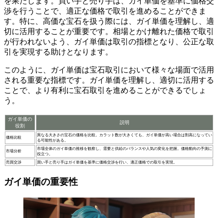
を果たします。
買い手と売り手は、ガイ単価を基準に価格交
渉を行うことで、適正な価格で取引を進めることができま
す。特に、高価な宝石を扱う際には、ガイ単価を理解し、適
切に活用することが重要です。相場とかけ離れた価格で取引
が行われないよう、ガイ単価は取引の指標となり、公正な取
引を実現する助けとなります。
このように、ガイ単価は宝石取引において様々な場面で活用
される重要な指標です。ガイ単価を理解し、適切に活用する
ことで、より有利に宝石取引を進めることができるでしょ
う。
ガイ単価の
説明
役割
異なる大きさの宝石の価格を比較。カラット数が大きくても、ガイ単価が高い場合は割高になってい
価格比較
る可能性がある。
市場全体のガイ単価の推移を観察し、需要と供給のバランスや人気の変化を把握。価格動向の予測に
市場分析
役立つ。
売買交渉
買い手と売り手はガイ単価を基準に価格交渉を行い、適正価格での取引を実現。
ガイ単価の重要性