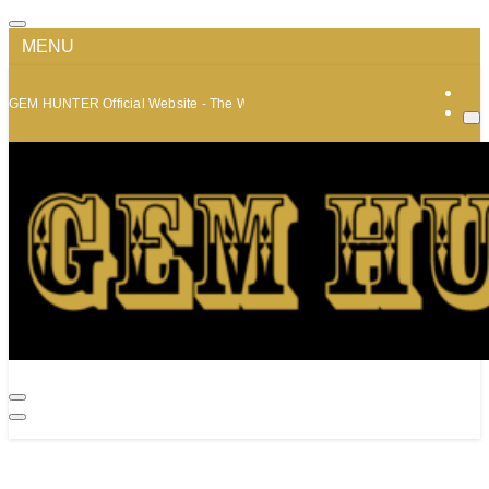
MENU
GEM HUNTER Official Website - The World of Minerals and Jewelry