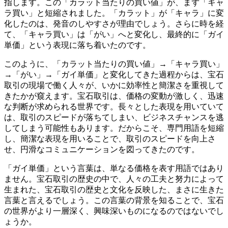
指します。この「カラット当たりの買い値」が、まず「キャ
ラ買い」と短縮されました。「カラット」が「キャラ」に変
化したのは、発音のしやすさが理由でしょう。さらに時を経
て、「キャラ買い」は「がい」へと変化し、最終的に「ガイ
単価」という表現に落ち着いたのです。
このように、
「カラット当たりの買い値」→「キャラ買い」
→「がい」→「ガイ単価」
と変化してきた過程からは、宝石
取引の現場で働く人々が、いかに効率性と簡潔さを重視して
きたかが窺えます。宝石取引は、価格の変動が激しく、迅速
な判断が求められる世界です。長々とした表現を用いていて
は、取引のスピードが落ちてしまい、ビジネスチャンスを逃
してしまう可能性もあります。だからこそ、専門用語を短縮
し、簡潔な表現を用いることで、
取引のスピードを向上さ
せ、円滑なコミュニケーション
を図ってきたのです。
「ガイ単価」という言葉は、単なる価格を表す用語ではあり
ません。宝石取引の歴史の中で、人々の工夫と努力によって
生まれた、
宝石取引の歴史と文化を反映した
、まさに生きた
言葉と言えるでしょう。この言葉の背景を知ることで、宝石
の世界がより一層深く、興味深いものになるのではないでし
ょうか。