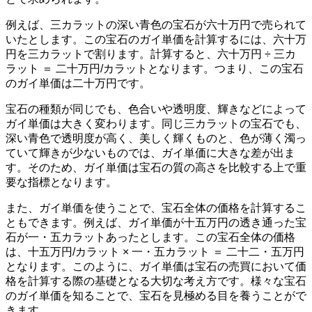
例えば、三カラットの深い青色の宝石が六十万円で売られて
いたとします。この宝石のガイ単価を計算するには、六十万
円を三カラットで割ります。計算すると、六十万円 ÷ 三カ
ラット ＝ 二十万円/カラットとなります。つまり、この宝石
のガイ単価は二十万円です。
宝石の種類が同じでも、色合いや透明度、輝きなどによって
ガイ単価は大きく変わります。
同じ三カラットの宝石でも、
深い青色で透明度が高く、美しく輝くものと、色が薄く濁っ
ていて輝きが少ないものでは、ガイ単価に大きな差が出ま
す。そのため、ガイ単価は宝石の質の高さを比較する上で重
要な指標となります。
また、ガイ単価を使うことで、宝石全体の価格を計算するこ
ともできます。例えば、ガイ単価が十五万円の透き通った宝
石が一・五カラットあったとします。この宝石全体の価格
は、十五万円/カラット × 一・五カラット ＝ 二十二・五万円
となります。このように、
ガイ単価は宝石の売買において価
格を計算する際の基礎となる大切な考え方です。
様々な宝石
のガイ単価を知ることで、宝石を見極める目を養うことがで
きます。