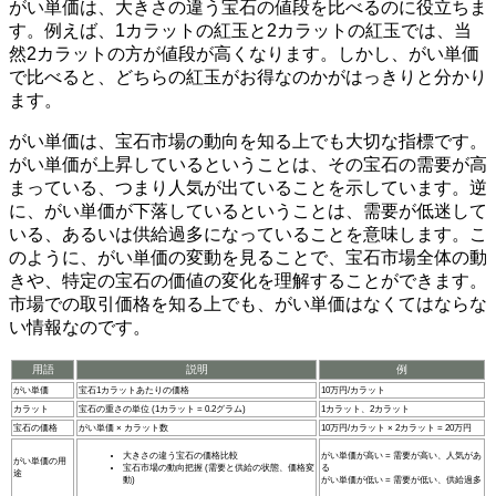
がい単価は、大きさの違う宝石の値段を比べるのに役立ちま
す。
例えば、1カラットの紅玉と2カラットの紅玉では、当
然2カラットの方が値段が高くなります。しかし、がい単価
で比べると、どちらの紅玉がお得なのかがはっきりと分かり
ます。
がい単価は、宝石市場の動向を知る上でも大切な指標
です。
がい単価が上昇しているということは、その宝石の需要が高
まっている、つまり人気が出ていることを示しています。逆
に、がい単価が下落しているということは、需要が低迷して
いる、あるいは供給過多になっていることを意味します。こ
のように、がい単価の変動を見ることで、宝石市場全体の動
きや、特定の宝石の価値の変化を理解することができます。
市場での取引価格を知る上でも、がい単価はなくてはならな
い情報なのです。
用語
説明
例
がい単価
宝石1カラットあたりの価格
10万円/カラット
カラット
宝石の重さの単位 (1カラット = 0.2グラム)
1カラット、2カラット
宝石の価格
がい単価 × カラット数
10万円/カラット × 2カラット = 20万円
大きさの違う宝石の価格比較
がい単価が高い = 需要が高い、人気があ
がい単価の用
宝石市場の動向把握 (需要と供給の状態、価格変
る
途
動)
がい単価が低い = 需要が低い、供給過多