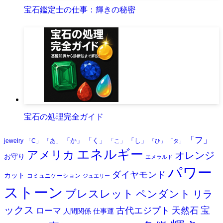
宝石鑑定士の仕事：輝きの秘密
宝石の処理完全ガイド
「フ」
「く」
「か」
「し」
jewelry
「C」
「あ」
「こ」
「ひ」
「タ」
エネルギー
アメリカ
オレンジ
お守り
エメラルド
パワー
ダイヤモンド
カット
コミュニケーション
ジュエリー
ストーン
ブレスレット
ペンダント
リラ
ックス
天然石
宝
古代エジプト
ローマ
人間関係
仕事運