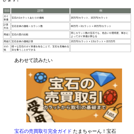
項目
説明
例
ガイ
宝石の1カラットあたりの価格
20万円/カラット、15万円/カラット
単価
計算
宝石全体の価格 ÷ カラット数
60万円 ÷ 3カラット = 20万円/カラット
方法
同じカラット数の宝石でも、色合いや透明度、輝きに
用途1
宝石の質の比較
よってガイ単価が異なる
用途2
宝石全体の価格計算
15万円/カラット × 1.5カラット = 22.5万円
その
様々な宝石のガイ単価を知ることで、宝石を見極める
他
目を養うことができる
あわせて読みたい
宝石の売買取引完全ガイド
たまちゃーん！宝石