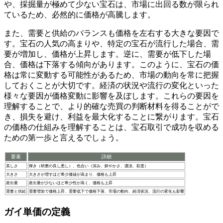
や、採掘量が極めて少ない宝石は、市場に出回る数が限られ
ているため、必然的に価格が高騰します。
また、
需要と供給のバランス
も価格を左右する大きな要因で
す。宝石の人気の高まりや、特定の宝石が流行した場合、需
要が増加し、価格が上昇します。逆に、需要が低下した場
合、価格は下落する傾向があります。このように、宝石の価
格は常に変動する可能性があるため、市場の動向を常に把握
しておくことが大切です。
経済の状況や流行の変化
といった
様々な要因が価格変動に影響を及ぼします。これらの要因を
理解することで、より的確な売買の判断材料を得ることがで
き、損失を避け、利益を最大化することに繋がります。宝石
の価格の仕組みを理解することは、宝石取引で成功を収める
ための第一歩と言えるでしょう。
要素
詳細
美しさ
輝き（研磨の良し悪し）、色合い（深み、鮮やかさ、濃淡、彩度）
大きさ
大きさが増すほど希少価値が高まり、価格も上昇
産出量
産出量が少ないほど希少性が高く、価格も上昇
需要と供給
需要増加で価格上昇、需要低下で価格下落、市場の動向、経済状況、流行の変化も影響
ガイ単価の定義