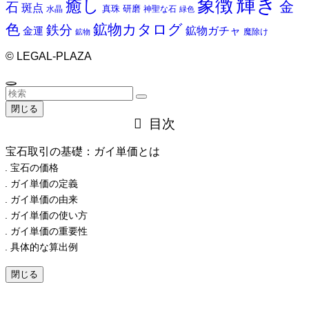
輝き
象徴
癒し
金
石
斑点
真珠
研磨
水晶
神聖な石
緑色
色
鉱物カタログ
鉄分
鉱物ガチャ
金運
魔除け
鉱物
©
LEGAL-PLAZA
閉じる
目次
宝石取引の基礎：ガイ単価とは
宝石の価格
ガイ単価の定義
ガイ単価の由来
ガイ単価の使い方
ガイ単価の重要性
具体的な算出例
閉じる