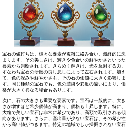
宝石の値打ちは、様々な要素が複雑に絡み合い、最終的に決
まります。その美しさは、
輝きや色合いの鮮やかさ
といった
要素から判断されます。きらめく輝きは、光を反射する力、
すなわち宝石の研磨の良し悪しによって左右されます。加え
て、色の深みや鮮やかさも、その石の価値に大きく影響しま
す。同じ種類の宝石でも、色の濃淡や彩度の違いにより、価
格が大きく異なる場合もあります。
次に、
石の大きさ
も重要な要素です。宝石は一般的に、大き
さが増すほど希少価値が高まり、価格も上昇します。特に、
大粒で美しい宝石は非常に希少であり、高額で取引される傾
向があります。さらに、
産出量が少ない宝石
は、その希少性
から高い値がつきます。特定の地域でしか採掘されない宝石