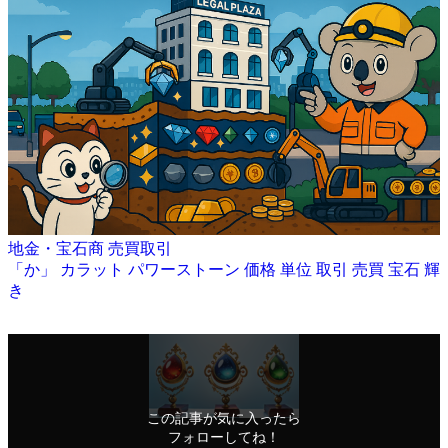
地金・宝石商
売買取引
「か」
カラット
パワーストーン
価格
単位
取引
売買
宝石
輝
き
この記事が気に入ったら
フォローしてね！