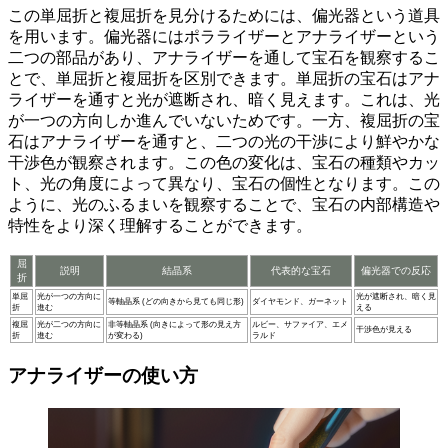
この単屈折と複屈折を見分けるためには、偏光器という道具
を用います。偏光器にはポラライザーとアナライザーという
二つの部品があり、
アナライザーを通して宝石を観察するこ
とで、単屈折と複屈折を区別
できます。単屈折の宝石はアナ
ライザーを通すと光が遮断され、暗く見えます。これは、光
が一つの方向しか進んでいないためです。一方、複屈折の宝
石はアナライザーを通すと、二つの光の干渉により鮮やかな
干渉色が観察されます。この色の変化は、宝石の種類やカッ
ト、光の角度によって異なり、宝石の個性となります。この
ように、光のふるまいを観察することで、宝石の内部構造や
特性をより深く理解することができます。
屈
説明
結晶系
代表的な宝石
偏光器での反応
折
単屈
光が一つの方向に
光が遮断され、暗く見
等軸晶系 (どの向きから見ても同じ形)
ダイヤモンド、ガーネット
折
進む
える
複屈
光が二つの方向に
非等軸晶系 (向きによって形の見え方
ルビー、サファイア、エメ
干渉色が見える
折
進む
が変わる)
ラルド
アナライザーの使い方