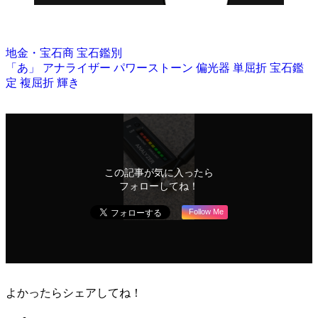
地金・宝石商
宝石鑑別
「あ」
アナライザー
パワーストーン
偏光器
単屈折
宝石鑑
定
複屈折
輝き