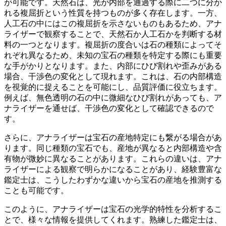
が可能です。天然石は、光が内部を通過する際に二つに分か
れる複屈折という性質を持つものが多く存在します。一方、
人工石の中にはこの複屈折を示さないものもあるため、アナ
ライザーで観察することで、天然石か人工石かを判断する材
料の一つとなります。
複屈折の度合いは石の種類によってそ
れぞれ異なるため、未知の宝石の種類を特定する際にも重要
な手がかりとなります。
また、内部にひび割れや歪みがある
場合、干渉色の変化として現れます。これは、石の内部構造
を視覚的に捉えることを可能にし、品質評価に役立ちます。
例えば、無色透明の石の中に微細なひび割れがあっても、ア
ナライザーを通せば、干渉色の変化として確認できるので
す。
さらに、アナライザーは宝石の産地特定にも繋がる場合があ
ります。
同じ種類の宝石でも、産地が異なると内部構造や含
有物が微妙に異なることがあります。これらの違いは、アナ
ライザーによる観察で明らかになることがあり、経験豊富な
鑑定士は、こうしたわずかな違いから宝石の産地を推測する
ことも可能です。
このように、アナライザーは宝石の
光学的特性を分析するこ
とで、様々な情報を提供してくれます
。熟練した鑑定士は、