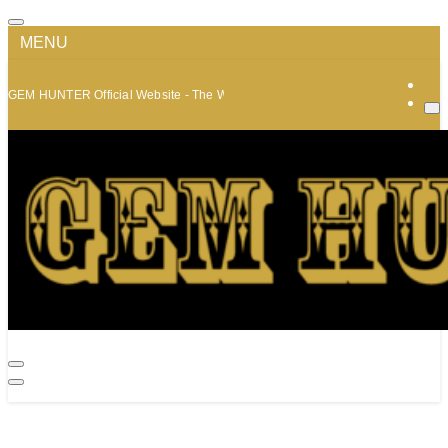
MENU
GEM HUNTER Official Website - The World of Minerals and Jewelry