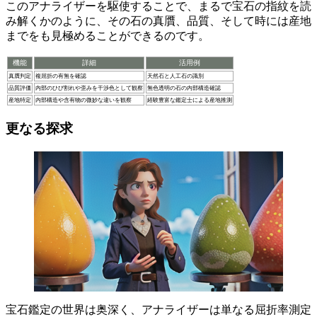
このアナライザーを駆使することで、まるで宝石の指紋を読
み解くかのように、その石の真贋、品質、そして時には産地
までをも見極めることができるのです。
機能
詳細
活用例
真贋判定
複屈折の有無を確認
天然石と人工石の識別
品質評価
内部のひび割れや歪みを干渉色として観察
無色透明の石の内部構造確認
産地特定
内部構造や含有物の微妙な違いを観察
経験豊富な鑑定士による産地推測
更なる探求
宝石鑑定の世界は奥深く、アナライザーは単なる屈折率測定