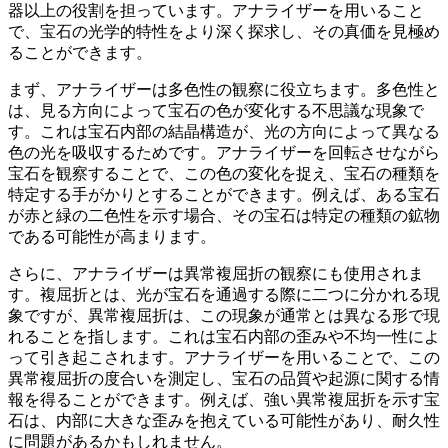
器以上の役割を担っています
。アナライザーを用いること
で、宝石の光学的特性をより深く探求し、その真価を見極め
ることができます。
まず、アナライザーは
多色性
の観察に役立ちます。多色性と
は、見る方向によって宝石の色が変化する不思議な現象で
す。これは宝石内部の結晶構造が、光の方向によって異なる
色の光を吸収するためです。アナライザーを回転させながら
宝石を観察することで、この色の変化を捉え、
宝石の種類を
特定する手がかり
とすることができます。例えば、ある宝石
が赤と緑の二色性を示す場合、その宝石は特定の種類の鉱物
である可能性が高まります。
さらに、アナライザーは
異常複屈折
の観察にも使用されま
す。複屈折とは、光が宝石を通過する際に二つに分かれる現
象ですが、異常複屈折は、この現象が通常とは異なる形で現
れることを指します。これは宝石内部の歪みや不均一性によ
って引き起こされます。アナライザーを用いることで、この
異常複屈折の度合いを測定し、
宝石の品質や起源
に関する情
報を得ることができます。例えば、強い異常複屈折を示す宝
石は、内部に大きな歪みを抱えている可能性があり、耐久性
に問題があるかもしれません。