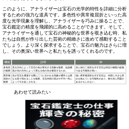
このように、アナライザーは宝石の光学的特性を詳細に分析
するための強力な道具です。多色性や異常複屈折といった高
度な光学現象を理解し、アナライザーを巧みに操ることで、
宝石鑑定の精度を飛躍的に高める
ことができます。そして、
アナライザーを通して宝石の神秘的な世界を覗き込む時、私
たちは自然が作り出した芸術の精緻さに改めて感動すること
でしょう。より深く探求することで、宝石の魅力はさらに増
し、その奥深い世界へと私たちを誘ってくれるのです。
機能
説明
例
多色性
見る方向によって宝石の色が変化する現象を観察。結晶構
赤と緑の二色性を示す宝石は特定の種類の鉱物
の観察
造が光の方向によって異なる色の光を吸収するため。
である可能性が高い。
異常複
光が宝石を通過する際に二つに分かれる現象が通常とは異
強い異常複屈折を示す宝石は、内部に大きな歪
屈折の
なる形で現れることを観察。宝石内部の歪みや不均一性に
みを抱えている可能性があり、耐久性に問題が
観察
よって引き起こされる。
あるかもしれない。
あわせて読みたい