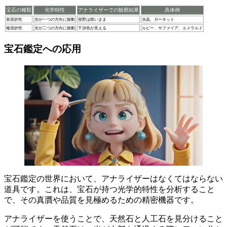
宝石の種類
光学特性
アナライザーでの観察結果
具体例
単屈折性
光が一つの方向に振動
視野は暗いまま
水晶、ガーネット
複屈折性
光が二つの方向に振動
干渉色が見える
ルビー、サファイア、エメラルド
宝石鑑定への応用
宝石鑑定の世界において、アナライザーはなくてはならない
道具です。
これは、宝石が持つ光学的特性を分析すること
で、その真贋や品質を見極めるための精密機器です。
アナライザーを使うことで、天然石と人工石を見分けること