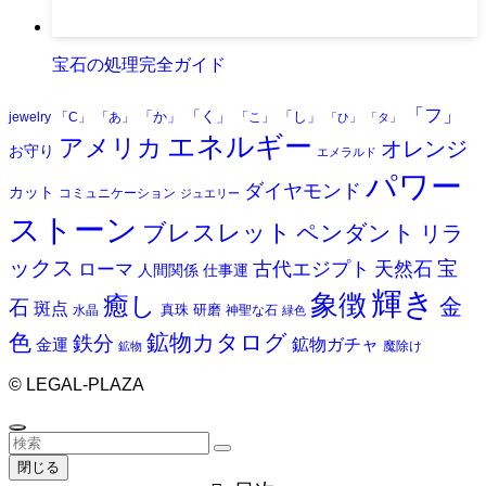
宝石鑑定士の仕事：輝きの秘密
宝石の処理完全ガイド
「フ」
「く」
「か」
「し」
jewelry
「C」
「あ」
「こ」
「ひ」
「タ」
エネルギー
アメリカ
オレンジ
お守り
エメラルド