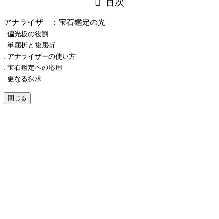
パワー
ダイヤモンド
カット
コミュニケーション
ジュエリー
ストーン
ブレスレット
ペンダント
リラ
ックス
天然石
宝
古代エジプト
ローマ
人間関係
仕事運
輝き
象徴
癒し
金
石
斑点
真珠
研磨
水晶
神聖な石
緑色
色
鉱物カタログ
鉄分
鉱物ガチャ
金運
魔除け
鉱物
©
LEGAL-PLAZA
閉じる
目次
アナライザー：宝石鑑定の光
偏光板の役割
単屈折と複屈折
アナライザーの使い方
宝石鑑定への応用