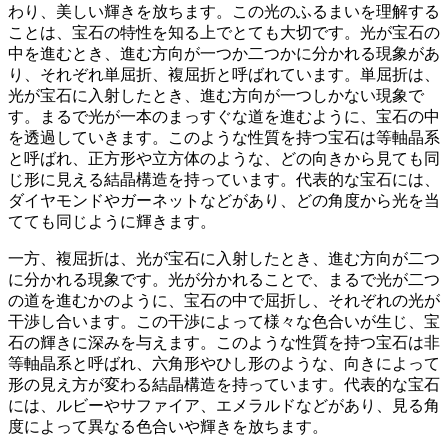
わり、美しい輝きを放ちます。この光のふるまいを理解する
ことは、宝石の特性を知る上でとても大切です。光が宝石の
中を進むとき、進む方向が一つか二つかに分かれる現象があ
り、それぞれ単屈折、複屈折と呼ばれています。
単屈折は、
光が宝石に入射したとき、進む方向が一つしかない現象
で
す。まるで光が一本のまっすぐな道を進むように、宝石の中
を透過していきます。このような性質を持つ宝石は等軸晶系
と呼ばれ、正方形や立方体のような、どの向きから見ても同
じ形に見える結晶構造を持っています。代表的な宝石には、
ダイヤモンドやガーネットなどがあり、どの角度から光を当
てても同じように輝きます。
一方、
複屈折は、光が宝石に入射したとき、進む方向が二つ
に分かれる現象
です。光が分かれることで、まるで光が二つ
の道を進むかのように、宝石の中で屈折し、それぞれの光が
干渉し合います。この干渉によって様々な色合いが生じ、宝
石の輝きに深みを与えます。このような性質を持つ宝石は非
等軸晶系と呼ばれ、六角形やひし形のような、向きによって
形の見え方が変わる結晶構造を持っています。代表的な宝石
には、ルビーやサファイア、エメラルドなどがあり、見る角
度によって異なる色合いや輝きを放ちます。