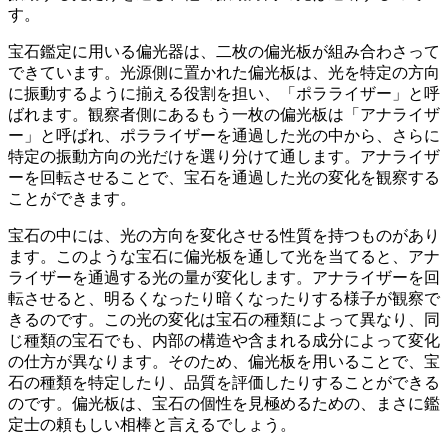
す。
宝石鑑定に用いる偏光器は、二枚の偏光板が組み合わさって
できています。光源側に置かれた偏光板は、光を特定の方向
に振動するように揃える役割を担い、「ポラライザー」と呼
ばれます。観察者側にあるもう一枚の偏光板は「アナライザ
ー」と呼ばれ、ポラライザーを通過した光の中から、さらに
特定の振動方向の光だけを選り分けて通します。
アナライザ
ーを回転させることで、宝石を通過した光の変化を観察する
ことができます。
宝石の中には、光の方向を変化させる性質を持つものがあり
ます。
このような宝石に偏光板を通して光を当てると、アナ
ライザーを通過する光の量が変化します。アナライザーを回
転させると、明るくなったり暗くなったりする様子が観察で
きるのです。この光の変化は宝石の種類によって異なり、同
じ種類の宝石でも、内部の構造や含まれる成分によって変化
の仕方が異なります。そのため、偏光板を用いることで、宝
石の種類を特定したり、品質を評価したりすることができる
のです。
偏光板は、宝石の個性を見極めるための、まさに鑑
定士の頼もしい相棒と言えるでしょう。