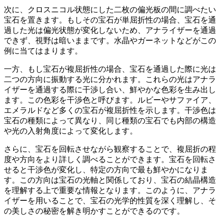
次に、クロスニコル状態にした二枚の偏光板の間に調べたい
宝石を置きます。
もしその宝石が単屈折性の場合、宝石を通
過した光は偏光状態が変化しないため、アナライザーを通過
できず、視野は暗いままです。水晶やガーネットなどがこの
例に当てはまります。
一方、もし宝石が複屈折性の場合、宝石を通過した際に光は
二つの方向に振動する光に分かれます。
これらの光はアナラ
イザーを通過する際に干渉し合い、鮮やかな色彩を生み出し
ます。この色彩を干渉色と呼びます。ルビーやサファイア、
エメラルドなど多くの宝石が複屈折性を示します。干渉色は
宝石の種類によって異なり、同じ種類の宝石でも内部の構造
や光の入射角度によって変化します。
さらに、宝石を回転させながら観察することで、複屈折の程
度や方向をより詳しく調べることができます。
宝石を回転さ
せると干渉色が変化し、特定の方向で最も鮮やかになりま
す。この方向は宝石の光軸と関係しており、宝石の結晶構造
を理解する上で重要な情報となります。このように、アナラ
イザーを用いることで、宝石の光学的性質を深く理解し、そ
の美しさの秘密を解き明かすことができるのです。